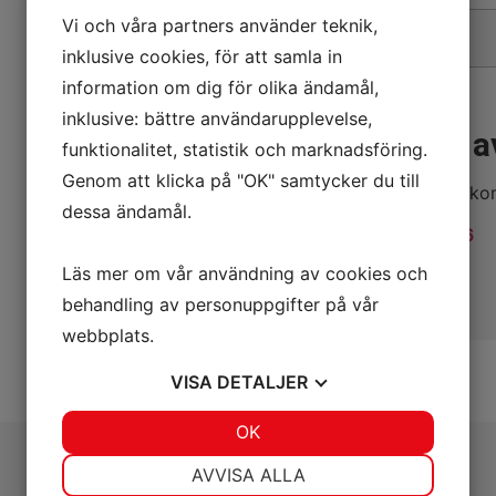
Vi och våra partners använder teknik,
Vikt
inklusive cookies, för att samla in
information om dig för olika ändamål,
inklusive: bättre användarupplevelse,
Intresserad a
funktionalitet, statistik och marknadsföring.
Genom att klicka på "OK" samtycker du till
Vid intresse är du välk
dessa ändamål.
Telefon:
046-12 11 16
Läs mer om vår användning av cookies och
Mail:
info@jtf.nu
behandling av personuppgifter på vår
webbplats.
VISA
DETALJER
JA
NEJ
OK
JA
NEJ
NÖDVÄNDIG
INSTÄLLNINGAR
AVVISA ALLA