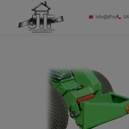
Info@jtf.nu
04