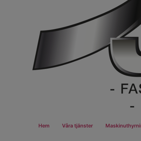
Hem
Våra tjänster
Maskinuthyrn