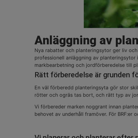
Anläggning av plan
Nya rabatter och planteringsytor ger liv och 
professionell anläggning av planteringsytor 
markbearbetning och jordförberedelse till p
Rätt förberedelse är grunden fö
En väl förberedd planteringsyta gör stor ski
rötter och ogräs tas bort, och rätt typ av j
Vi förbereder marken noggrant innan planteri
behovet av underhåll framöver. För BRF:er oc
Vi planerar och planterar efter