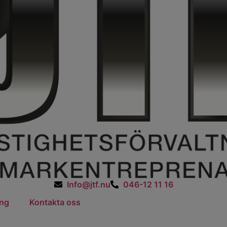
Info@jtf.nu
046-12 11 16
ing
Kontakta oss