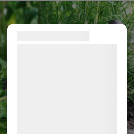
Samtykke til cookies
Vi og vores samarbejdspartnere bruger
teknologier, herunder cookies, til at
indsamle oplysninger om dig til forskellige
formål, herunder: Tilpasning af annoncering,
bedre brugeroplevelse, funktionalitet,
statistik og marketing. Disse oplysninger
kan blive delt med annoncerings- og
analysepartnere, som kan kombinere dem
med data, du tidligere har givet dem eller
de har indsamlet gennem din brug af deres
tjenester. Ved at klikke på 'OK' giver du