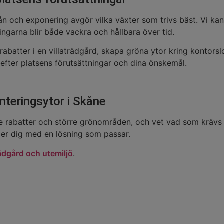
dmån och exponering avgör vilka växter som trivs bäst. Vi ka
ringarna blir både vackra och hållbara över tid.
batter i en villaträdgård, skapa gröna ytor kring kontorslok
efter platsens förutsättningar och dina önskemål.
anteringsytor i Skåne
 rabatter och större grönområden, och vet vad som krävs för
lper dig med en lösning som passar.
ädgård och utemiljö
.